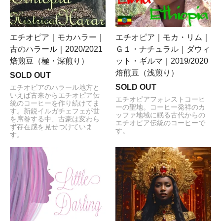
エチオピア｜モカハラー｜
エチオピア｜モカ・リム｜
古のハラール｜2020/2021
Ｇ１・ナチュラル｜ダウィ
焙煎豆（極・深煎り）
ット・ギルマ｜2019/2020
焙煎豆（浅煎り）
SOLD OUT
SOLD OUT
エチオピアのハラール地方と
いえば古来からエチオピア伝
エチオピアフォレストコーヒ
統のコーヒーを作り続けてま
ーの聖地。コーヒー発祥のカ
す。新鋭イルガチェフェが世
ッファ地域に眠る古代からの
を席巻する中、古豪は変わら
エチオピア伝統のコーヒーで
ず存在感を見せつけていま
す。
す。