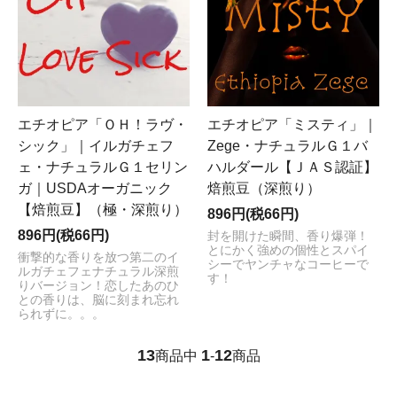
エチオピア「ＯＨ！ラヴ・
エチオピア「ミスティ」｜
シック」｜イルガチェフ
Zege・ナチュラルＧ１バ
ェ・ナチュラルＧ１セリン
ハルダール【ＪＡＳ認証】
ガ｜USDAオーガニック
焙煎豆（深煎り）
【焙煎豆】（極・深煎り）
896円(税66円)
896円(税66円)
封を開けた瞬間、香り爆弾！
とにかく強めの個性とスパイ
衝撃的な香りを放つ第二のイ
シーでヤンチャなコーヒーで
ルガチェフェナチュラル深煎
す！
りバージョン！恋したあのひ
との香りは、脳に刻まれ忘れ
られずに。。。
13
1
12
商品中
-
商品