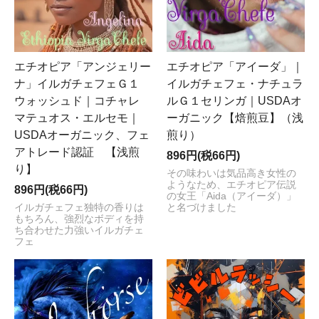
エチオピア「アンジェリー
エチオピア「アイーダ」｜
ナ」イルガチェフェＧ１
イルガチェフェ・ナチュラ
ウォッシュド｜コチャレ
ルＧ１セリンガ｜USDAオ
マテュオス・エルセモ｜
ーガニック【焙煎豆】（浅
USDAオーガニック、フェ
煎り）
アトレード認証 【浅煎
896円(税66円)
り】
その味わいは気品高き女性の
ようなため、エチオピア伝説
896円(税66円)
の女王「Aida（アイーダ）」
イルガチェフェ独特の香りは
と名づけました
もちろん、強烈なボディを持
ち合わせた力強いイルガチェ
フェ