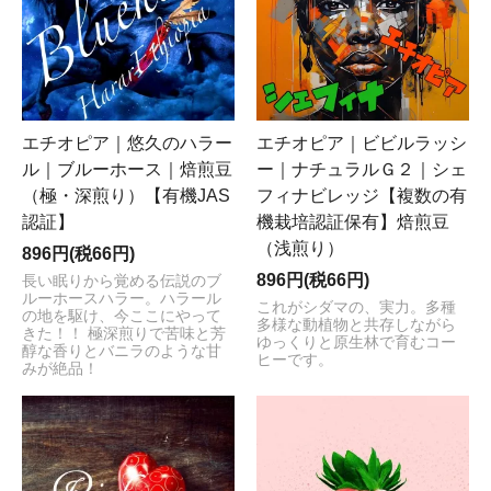
エチオピア｜悠久のハラー
エチオピア｜ビビルラッシ
ル｜ブルーホース｜焙煎豆
ー｜ナチュラルＧ２｜シェ
（極・深煎り）【有機JAS
フィナビレッジ【複数の有
認証】
機栽培認証保有】焙煎豆
（浅煎り）
896円(税66円)
896円(税66円)
長い眠りから覚める伝説のブ
ルーホースハラー。ハラール
これがシダマの、実力。多種
の地を駆け、今ここにやって
多様な動植物と共存しながら
きた！！ 極深煎りで苦味と芳
ゆっくりと原生林で育むコー
醇な香りとバニラのような甘
ヒーです。
みが絶品！