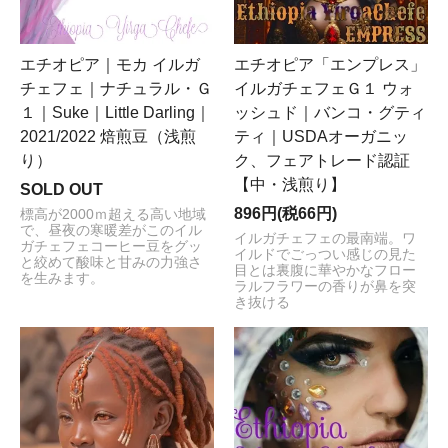
エチオピア｜モカ イルガ
エチオピア「エンプレス」
チェフェ｜ナチュラル・Ｇ
イルガチェフェＧ１ ウォ
１｜Suke｜Little Darling｜
ッシュド｜バンコ・グティ
2021/2022 焙煎豆（浅煎
ティ｜USDAオーガニッ
り）
ク、フェアトレード認証
【中・浅煎り】
SOLD OUT
896円(税66円)
標高が2000ｍ超える高い地域
で、昼夜の寒暖差がこのイル
イルガチェフェの最南端。ワ
ガチェフェコーヒー豆をグッ
イルドでごっつい感じの見た
と絞めて酸味と甘みの力強さ
目とは裏腹に華やかなフロー
を生みます。
ラルフラワーの香りが鼻を突
き抜ける