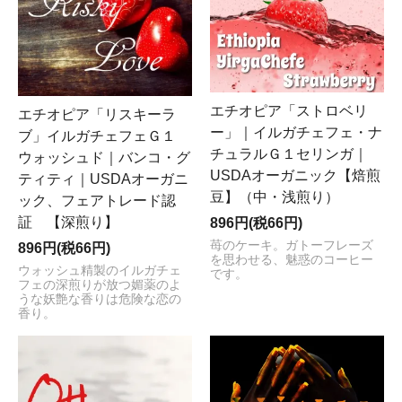
エチオピア「ストロベリ
エチオピア「リスキーラ
ー」｜イルガチェフェ・ナ
ブ」イルガチェフェＧ１
チュラルＧ１セリンガ｜
ウォッシュド｜バンコ・グ
USDAオーガニック【焙煎
ティティ｜USDAオーガニ
豆】（中・浅煎り）
ック、フェアトレード認
証 【深煎り】
896円(税66円)
苺のケーキ。ガトーフレーズ
896円(税66円)
を思わせる、魅惑のコーヒー
ウォッシュ精製のイルガチェ
です。
フェの深煎りが放つ媚薬のよ
うな妖艶な香りは危険な恋の
香り。