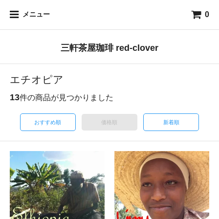
0
メニュー
三軒茶屋珈琲 red-clover
エチオピア
13
件の商品が見つかりました
おすすめ順
価格順
新着順